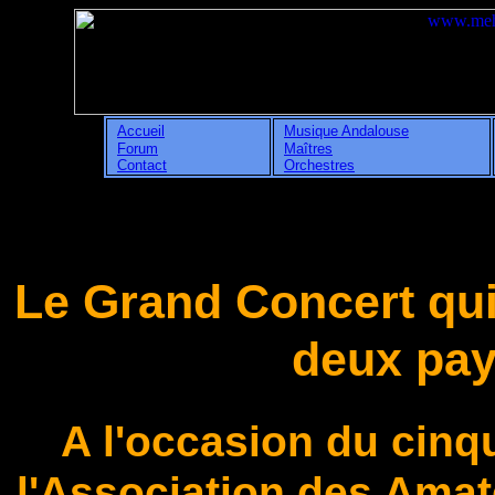
Accueil
Musique Andalouse
Forum
Maîtres
Contact
Orchestres
Le Grand Concert qui
deux pays
A l'occasion du cin
l'Association des Ama