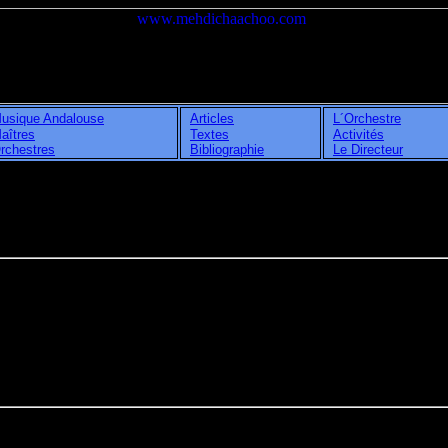
usique Andalouse
Articles
L´Orchestre
aîtres
Textes
Activités
rchestres
Bibliographie
Le Directeur