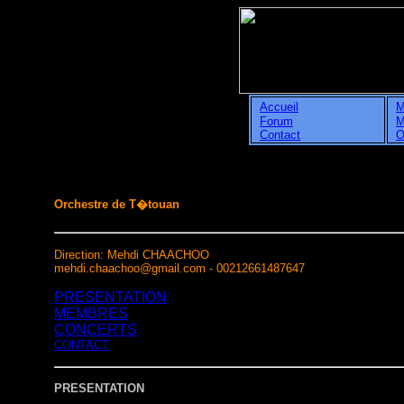
Accueil
M
Forum
M
Contact
O
Orchestre de T�touan
Direction: Mehdi CHAACHOO
mehdi.chaachoo@gmail.com - 00212661487647
PRESENTATION
MEMBRES
CONCERTS
CONTACT
PRESENTATION