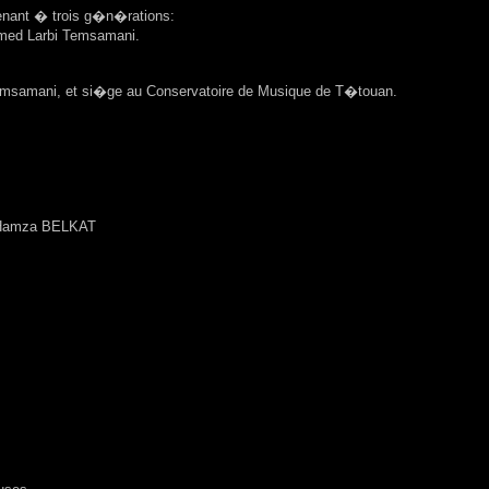
enant � trois g�n�rations:
amed Larbi Temsamani.
Temsamani, et si�ge au Conservatoire de Musique de T�touan.
- Hamza BELKAT