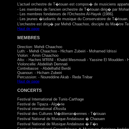
L'actuel orchestre de T�touan est compos� de musiciens appart
- Les membres de l'ancien orchestre de T�touan dirig� par Moh
- Les membres fondateurs de l'Orchestre Al-Hayek (1986).
- Les jeunes �tudiants de musique du Conservatoire de T�touan.
L'orchestre est dirig� par Mehdi Chaachoo, disciple du Ma�tre 
Haut de page
MEMBRES
Direction: Mehdi Chaachoo
Luth: - Mehdi Chaachoo - Hicham Zubeiri - Mohamed Idrissi
Violon: - Amin Chaachoo
Alto: - Hachmi M'RINI - Khalid Mesmoudi - Yassine El Moudden 
Violoncelle: Abdelilah Demnati
Contrebasse: - Abdelhafid Berdii
Quanoun: - Hicham Zubeiri
Percussion: - Noureddine Akab - Reda Tnibar
Haut de page
CONCERTS
Festival International de Tunis-Carthage
Festival de Tipaza - Alg�rie
Festival international d'Assila
Festival des Cultures M�diterran�ennes - T�touan
Festival National de Musique Andalouse � Chaouen
Festival National de Musique Andalouse � F�s