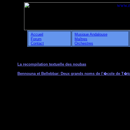
Accueil
Musique Andalouse
Forum
Maîtres
Contact
Orchestres
La recompilation textuelle des noubas
Bennouna et Bellebbar: Deux grands noms de l'�cole de T�t