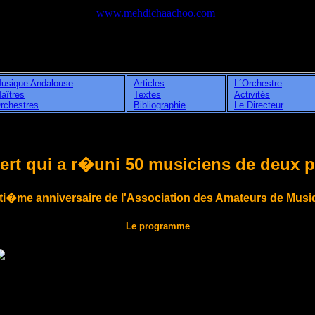
usique Andalouse
Articles
L´Orchestre
aîtres
Textes
Activités
rchestres
Bibliographie
Le Directeur
rt qui a r�uni 50 musiciens de deux pay
nti�me anniversaire de l'Association des Amateurs de Mus
Le programme