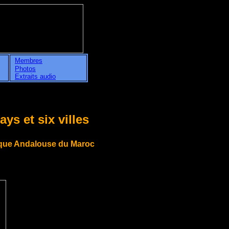
//~
Membres
Photos
Extraits audio
s et six villes
ique Andalouse du Maroc