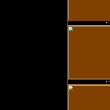
Or
Or