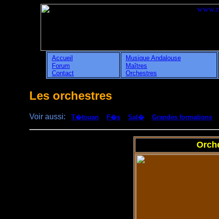
Accueil
Musique Andalouse
Forum
Maîtres
Contact
Orchestres
Les orchestres
Voir aussi:
T�touan
F�s
Sal�
Grandes formations
Orch